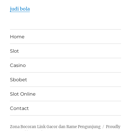
judi bola
Home
Slot
Casino
Sbobet
Slot Online
Contact
Zona Bocoran Link Gacor dan Rame Pengunjung
Proudly