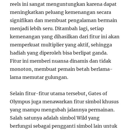
reels ini sangat menguntungkan karena dapat
meningkatkan peluang kemenangan secara
signifikan dan membuat pengalaman bermain
menjadi lebih seru. Ditambah lagi, setiap
kemenangan yang dihasilkan dari fitur ini akan
memperkuat multiplier yang aktif, sehingga
hadiah yang diperoleh bisa berlipat ganda.
Fitur ini memberi nuansa dinamis dan tidak
monoton, membuat pemain betah berlama-
lama memutar gulungan.
Selain fitur-fitur utama tersebut, Gates of
Olympus juga menawarkan fitur simbol khusus
yang mampu mengubah jalannya permainan.
Salah satunya adalah simbol Wild yang
berfungsi sebagai pengganti simbol lain untuk