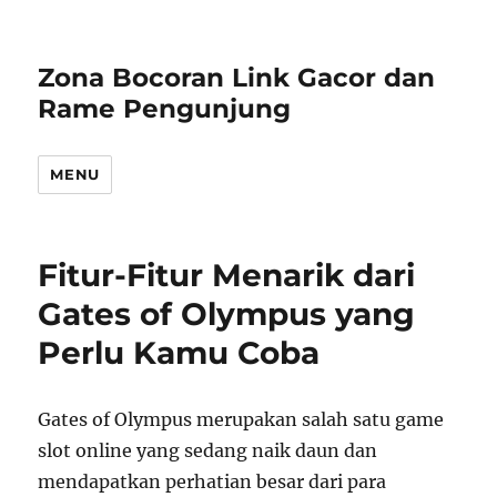
Zona Bocoran Link Gacor dan
Rame Pengunjung
MENU
Fitur-Fitur Menarik dari
Gates of Olympus yang
Perlu Kamu Coba
Gates of Olympus merupakan salah satu game
slot online yang sedang naik daun dan
mendapatkan perhatian besar dari para