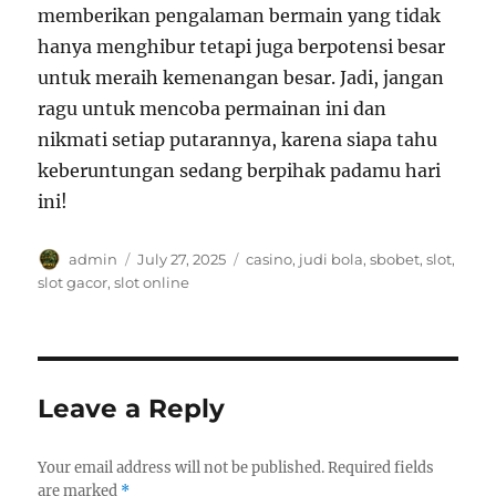
memberikan pengalaman bermain yang tidak
hanya menghibur tetapi juga berpotensi besar
untuk meraih kemenangan besar. Jadi, jangan
ragu untuk mencoba permainan ini dan
nikmati setiap putarannya, karena siapa tahu
keberuntungan sedang berpihak padamu hari
ini!
Author
Posted
Tags
admin
July 27, 2025
casino
,
judi bola
,
sbobet
,
slot
,
on
slot gacor
,
slot online
Leave a Reply
Your email address will not be published.
Required fields
are marked
*