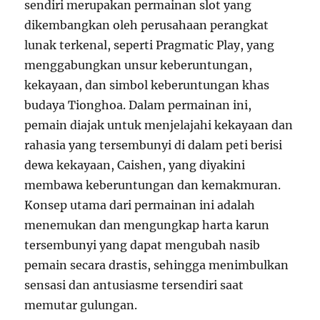
sendiri merupakan permainan slot yang
dikembangkan oleh perusahaan perangkat
lunak terkenal, seperti Pragmatic Play, yang
menggabungkan unsur keberuntungan,
kekayaan, dan simbol keberuntungan khas
budaya Tionghoa. Dalam permainan ini,
pemain diajak untuk menjelajahi kekayaan dan
rahasia yang tersembunyi di dalam peti berisi
dewa kekayaan, Caishen, yang diyakini
membawa keberuntungan dan kemakmuran.
Konsep utama dari permainan ini adalah
menemukan dan mengungkap harta karun
tersembunyi yang dapat mengubah nasib
pemain secara drastis, sehingga menimbulkan
sensasi dan antusiasme tersendiri saat
memutar gulungan.