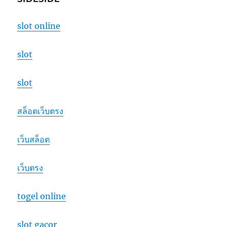
slot online
slot
slot
สล็อตเว็บตรง
เว็บสล็อต
เว็บตรง
togel online
slot gacor