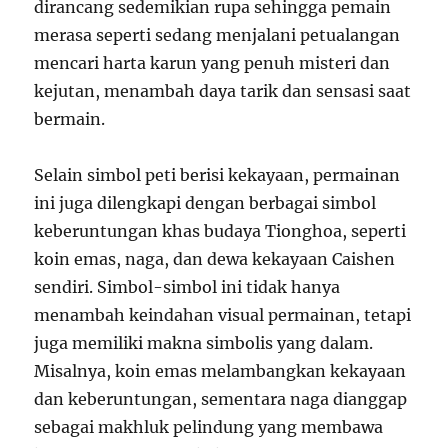
dirancang sedemikian rupa sehingga pemain
merasa seperti sedang menjalani petualangan
mencari harta karun yang penuh misteri dan
kejutan, menambah daya tarik dan sensasi saat
bermain.
Selain simbol peti berisi kekayaan, permainan
ini juga dilengkapi dengan berbagai simbol
keberuntungan khas budaya Tionghoa, seperti
koin emas, naga, dan dewa kekayaan Caishen
sendiri. Simbol-simbol ini tidak hanya
menambah keindahan visual permainan, tetapi
juga memiliki makna simbolis yang dalam.
Misalnya, koin emas melambangkan kekayaan
dan keberuntungan, sementara naga dianggap
sebagai makhluk pelindung yang membawa