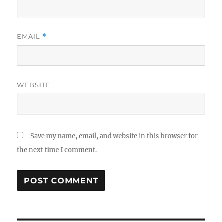
EMAIL
*
WEBSITE
Save my name, email, and website in this browser for
the next time I comment.