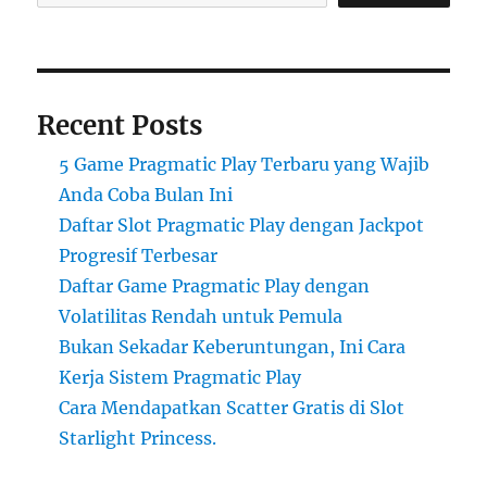
Recent Posts
5 Game Pragmatic Play Terbaru yang Wajib
Anda Coba Bulan Ini
Daftar Slot Pragmatic Play dengan Jackpot
Progresif Terbesar
Daftar Game Pragmatic Play dengan
Volatilitas Rendah untuk Pemula
Bukan Sekadar Keberuntungan, Ini Cara
Kerja Sistem Pragmatic Play
Cara Mendapatkan Scatter Gratis di Slot
Starlight Princess.