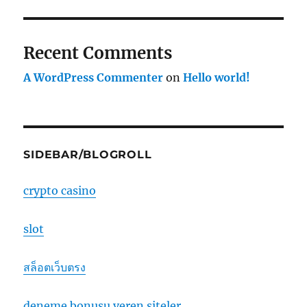
Recent Comments
A WordPress Commenter
on
Hello world!
SIDEBAR/BLOGROLL
crypto casino
slot
สล็อตเว็บตรง
deneme bonusu veren siteler