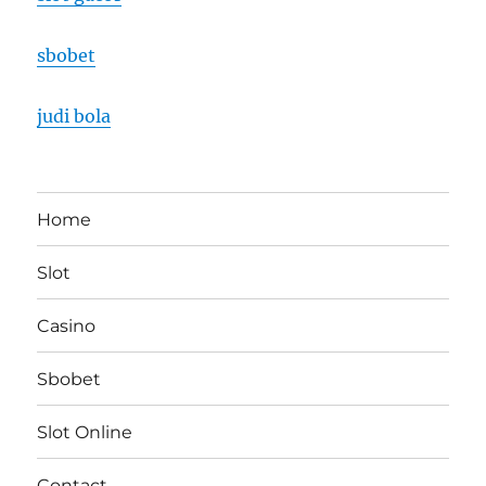
sbobet
judi bola
Home
Slot
Casino
Sbobet
Slot Online
Contact