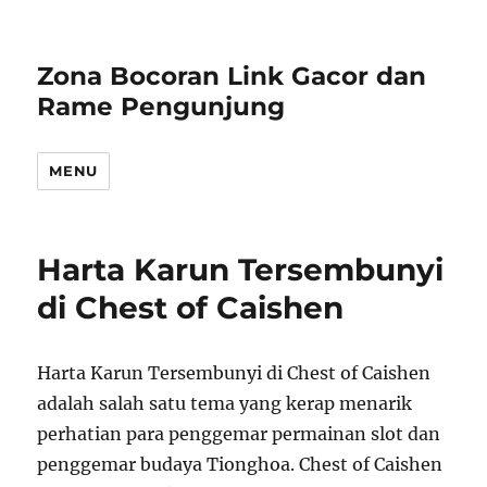
Zona Bocoran Link Gacor dan
Rame Pengunjung
MENU
Harta Karun Tersembunyi
di Chest of Caishen
Harta Karun Tersembunyi di Chest of Caishen
adalah salah satu tema yang kerap menarik
perhatian para penggemar permainan slot dan
penggemar budaya Tionghoa. Chest of Caishen