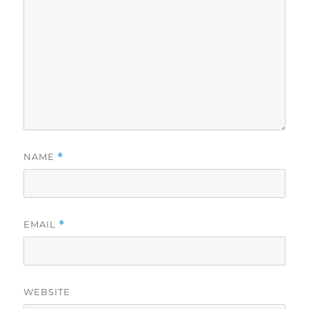
NAME
*
EMAIL
*
WEBSITE