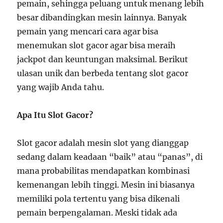
pemain, sehingga peluang untuk menang lebih
besar dibandingkan mesin lainnya. Banyak
pemain yang mencari cara agar bisa
menemukan slot gacor agar bisa meraih
jackpot dan keuntungan maksimal. Berikut
ulasan unik dan berbeda tentang slot gacor
yang wajib Anda tahu.
Apa Itu Slot Gacor?
Slot gacor adalah mesin slot yang dianggap
sedang dalam keadaan “baik” atau “panas”, di
mana probabilitas mendapatkan kombinasi
kemenangan lebih tinggi. Mesin ini biasanya
memiliki pola tertentu yang bisa dikenali
pemain berpengalaman. Meski tidak ada