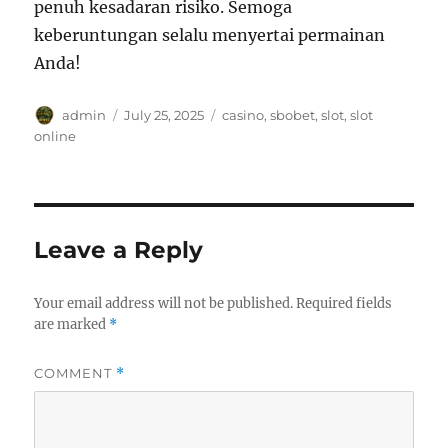
penuh kesadaran risiko. Semoga
keberuntungan selalu menyertai permainan
Anda!
Author
Posted
Tags
admin
July 25, 2025
casino
,
sbobet
,
slot
,
slot
on
online
Leave a Reply
Your email address will not be published.
Required fields
are marked
*
COMMENT
*