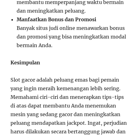
membantu memperpanjang waktu bermain
dan meningkatkan peluang.
Manfaatkan Bonus dan Promosi
Banyak situs judi online menawarkan bonus
dan promosi yang bisa meningkatkan modal
bermain Anda.
Kesimpulan
Slot gacor adalah peluang emas bagi pemain
yang ingin meraih kemenangan lebih sering.
Memahami ciri-ciri dan menerapkan tips-tips
di atas dapat membantu Anda menemukan
mesin yang sedang gacor dan meningkatkan
peluang mendapatkan jackpot. Ingat, perjudian
harus dilakukan secara bertanggung jawab dan