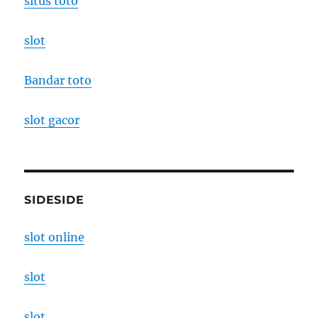
situs toto
slot
Bandar toto
slot gacor
SIDESIDE
slot online
slot
slot