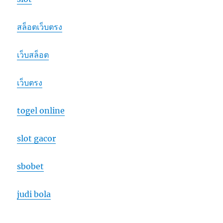
สล็อตเว็บตรง
เว็บสล็อต
เว็บตรง
togel online
slot gacor
sbobet
judi bola