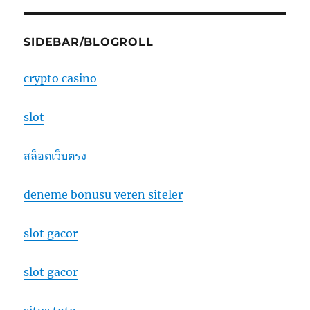
SIDEBAR/BLOGROLL
crypto casino
slot
สล็อตเว็บตรง
deneme bonusu veren siteler
slot gacor
slot gacor