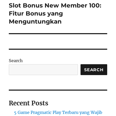
Slot Bonus New Member 100:
Next
post:
Fitur Bonus yang
Menguntungkan
Search
SEARCH
Recent Posts
5 Game Pragmatic Play Terbaru yang Wajib