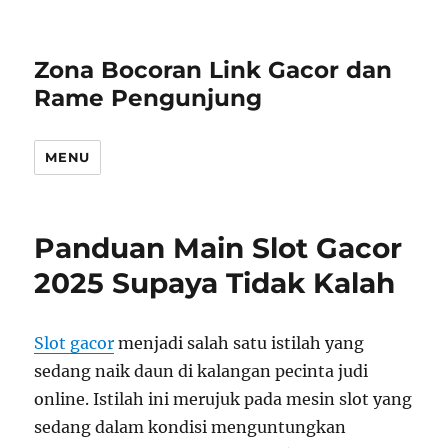
Zona Bocoran Link Gacor dan
Rame Pengunjung
MENU
Panduan Main Slot Gacor
2025 Supaya Tidak Kalah
Slot gacor
menjadi salah satu istilah yang
sedang naik daun di kalangan pecinta judi
online. Istilah ini merujuk pada mesin slot yang
sedang dalam kondisi menguntungkan