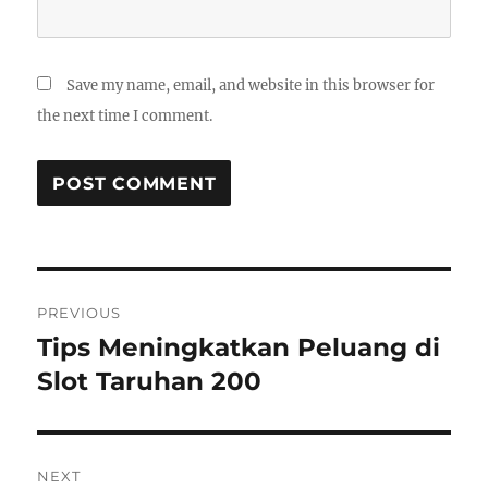
Save my name, email, and website in this browser for
the next time I comment.
Post
PREVIOUS
navigation
Tips Meningkatkan Peluang di
Previous
post:
Slot Taruhan 200
NEXT