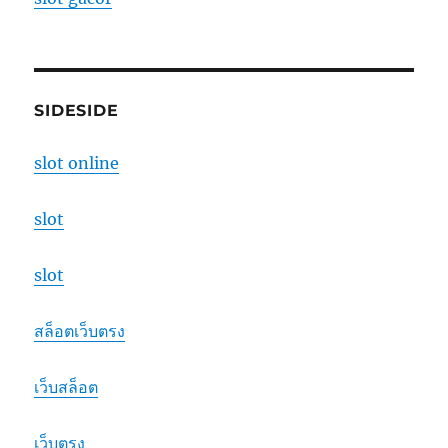
SIDESIDE
slot online
slot
slot
สล็อตเว็บตรง
เว็บสล็อต
เว็บตรง