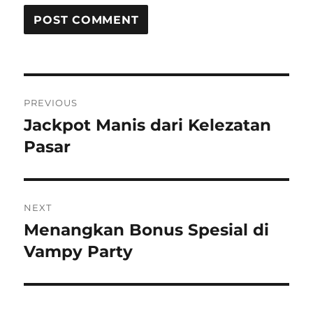
Post
PREVIOUS
navigation
Jackpot Manis dari Kelezatan
Previous
post:
Pasar
NEXT
Menangkan Bonus Spesial di
Next
post:
Vampy Party