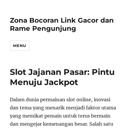
Zona Bocoran Link Gacor dan
Rame Pengunjung
MENU
Slot Jajanan Pasar: Pintu
Menuju Jackpot
Dalam dunia permainan slot online, inovasi
dan tema yang menarik menjadi faktor utama
yang memikat pemain untuk terus bermain
dan mengejar kemenangan besar. Salah satu