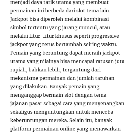
menjadi daya tarik utama yang membuat
permainan ini berbeda dari slot tema lain.
Jackpot bisa diperoleh melalui kombinasi
simbol tertentu yang jarang muncul, atau
melalui fitur-fitur khusus seperti progressive
jackpot yang terus bertambah seiring waktu.
Pemain yang beruntung dapat meraih jackpot
utama yang nilainya bisa mencapai ratusan juta
rupiah, bahkan lebih, tergantung dari
mekanisme permainan dan jumlah taruhan
yang dilakukan. Banyak pemain yang
menganggap bermain slot dengan tema
jajanan pasar sebagai cara yang menyenangkan
sekaligus menguntungkan untuk mencoba
keberuntungan mereka. Selain itu, banyak
platform permainan online yang menawarkan