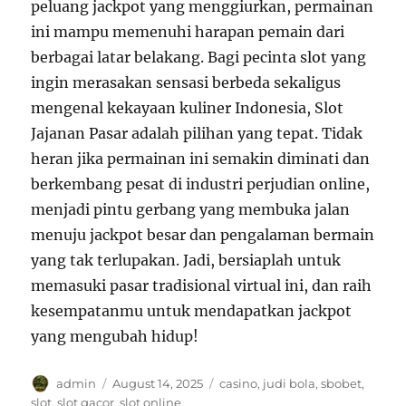
peluang jackpot yang menggiurkan, permainan
ini mampu memenuhi harapan pemain dari
berbagai latar belakang. Bagi pecinta slot yang
ingin merasakan sensasi berbeda sekaligus
mengenal kekayaan kuliner Indonesia, Slot
Jajanan Pasar adalah pilihan yang tepat. Tidak
heran jika permainan ini semakin diminati dan
berkembang pesat di industri perjudian online,
menjadi pintu gerbang yang membuka jalan
menuju jackpot besar dan pengalaman bermain
yang tak terlupakan. Jadi, bersiaplah untuk
memasuki pasar tradisional virtual ini, dan raih
kesempatanmu untuk mendapatkan jackpot
yang mengubah hidup!
Author
Posted
Tags
admin
August 14, 2025
casino
,
judi bola
,
sbobet
,
on
slot
,
slot gacor
,
slot online