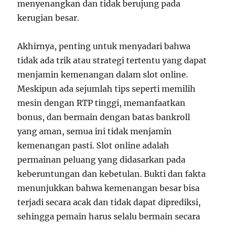
menyenangkan dan tidak berujung pada
kerugian besar.
Akhirnya, penting untuk menyadari bahwa
tidak ada trik atau strategi tertentu yang dapat
menjamin kemenangan dalam slot online.
Meskipun ada sejumlah tips seperti memilih
mesin dengan RTP tinggi, memanfaatkan
bonus, dan bermain dengan batas bankroll
yang aman, semua ini tidak menjamin
kemenangan pasti. Slot online adalah
permainan peluang yang didasarkan pada
keberuntungan dan kebetulan. Bukti dan fakta
menunjukkan bahwa kemenangan besar bisa
terjadi secara acak dan tidak dapat diprediksi,
sehingga pemain harus selalu bermain secara