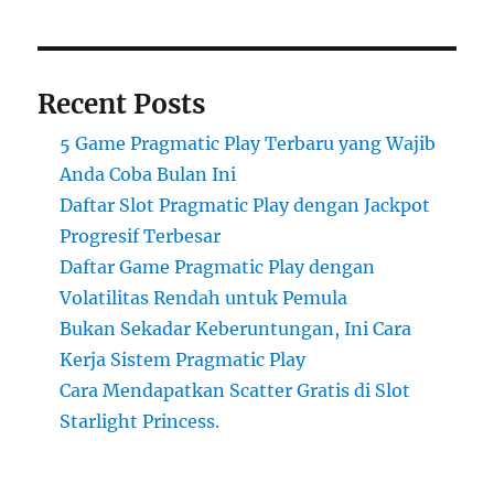
Recent Posts
5 Game Pragmatic Play Terbaru yang Wajib
Anda Coba Bulan Ini
Daftar Slot Pragmatic Play dengan Jackpot
Progresif Terbesar
Daftar Game Pragmatic Play dengan
Volatilitas Rendah untuk Pemula
Bukan Sekadar Keberuntungan, Ini Cara
Kerja Sistem Pragmatic Play
Cara Mendapatkan Scatter Gratis di Slot
Starlight Princess.