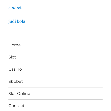
sbobet
judi bola
Home
Slot
Casino
Sbobet
Slot Online
Contact