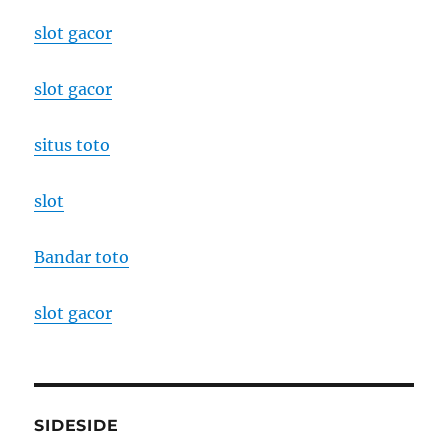
slot gacor
slot gacor
situs toto
slot
Bandar toto
slot gacor
SIDESIDE