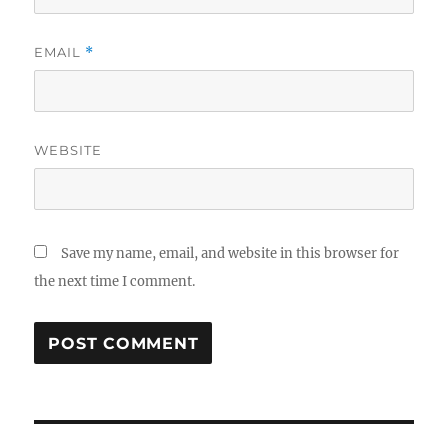
EMAIL
*
WEBSITE
Save my name, email, and website in this browser for
the next time I comment.
Post