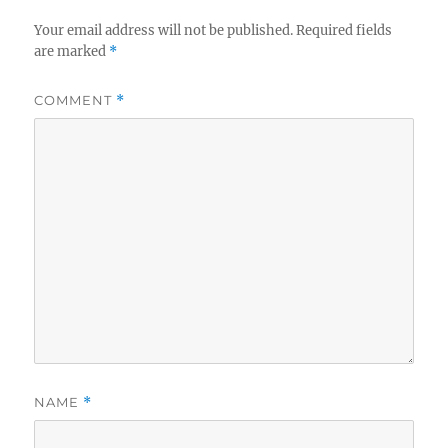
Your email address will not be published.
Required fields
are marked
*
COMMENT
*
NAME
*