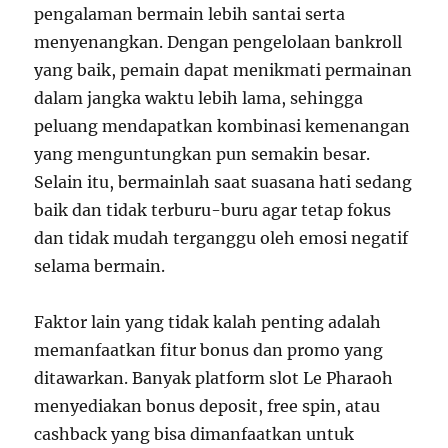
pengalaman bermain lebih santai serta
menyenangkan. Dengan pengelolaan bankroll
yang baik, pemain dapat menikmati permainan
dalam jangka waktu lebih lama, sehingga
peluang mendapatkan kombinasi kemenangan
yang menguntungkan pun semakin besar.
Selain itu, bermainlah saat suasana hati sedang
baik dan tidak terburu-buru agar tetap fokus
dan tidak mudah terganggu oleh emosi negatif
selama bermain.
Faktor lain yang tidak kalah penting adalah
memanfaatkan fitur bonus dan promo yang
ditawarkan. Banyak platform slot Le Pharaoh
menyediakan bonus deposit, free spin, atau
cashback yang bisa dimanfaatkan untuk